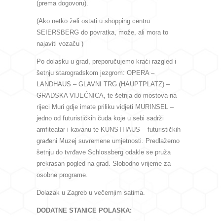
(prema dogovoru).
(Ako netko želi ostati u shopping centru
SEIERSBERG do povratka, može, ali mora to
najaviti vozaču )
Po dolasku u grad, preporučujemo kraći razgled i
šetnju starogradskom jezgrom: OPERA –
LANDHAUS – GLAVNI TRG (HAUPTPLATZ) –
GRADSKA VIJEĆNICA, te šetnja do mostova na
rijeci Muri gdje imate priliku vidjeti MURINSEL –
jedno od futurističkih čuda koje u sebi sadrži
amfiteatar i kavanu te KUNSTHAUS – futurističkih
građeni Muzej suvremene umjetnosti. Predlažemo
šetnju do tvrđave Schlossberg odakle se pruža
prekrasan pogled na grad. Slobodno vrijeme za
osobne programe.
Dolazak u Zagreb u večernjim satima.
DODATNE STANICE POLASKA: