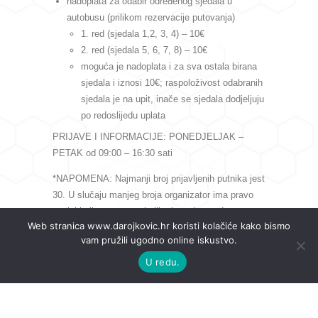
nadoplata za odabir određenog sjedala u
autobusu (prilikom rezervacije putovanja)
1. red (sjedala 1,2, 3, 4) – 10€
2. red (sjedala 5, 6, 7, 8) – 10€
moguća je nadoplata i za sva ostala birana
sjedala i iznosi 10€; raspoloživost odabranih
sjedala je na upit, inače se sjedala dodjeljuju
po redoslijedu uplata
PRIJAVE I INFORMACIJE: PONEDJELJAK –
PETAK od 09:00 – 16:30 sati
*NAPOMENA: Najmanji broj prijavljenih putnika jest
30. U slučaju manjeg broja organizator ima pravo
povisiti cijenu putovanja ili otkazati navedeno
Web stranica www.darojkovic.hr koristi kolačiće kako bismo
putovanje.
vam pružili ugodno online iskustvo.
U redu.
PRIJAVE SE VRŠE PUTEM MAILA ILI OBRASCA
ZA UPIT. ODGOVOR I DALJNJE UPUTE
ŠALJEMO MAILOM, PA LJUBAZNO MOLIMO DA