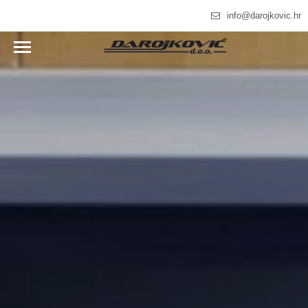
info@darojkovic.hr