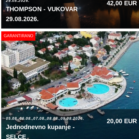
29.08.2026.
42,00 EUR
THOMPSON - VUKOVAR
29.08.2026.
05.08.,06.08.,07.08.,08.08.,09.08.2026.
20,00 EUR