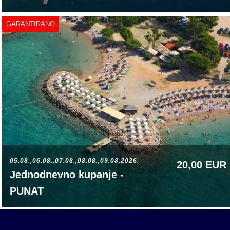
Jednodnevno kupanje -
SELCE
05.08.,06.08.,07.08.,08.08.,09.08.2026.
20,00 EUR
Jednodnevno kupanje -
PUNAT