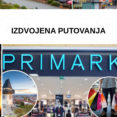
IZDVOJENA PUTOVANJA