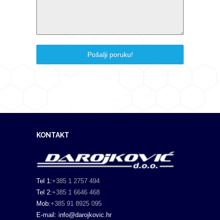
Pošalji poruku!
KONTAKT
Tel 1:
+385 1 2757 494
Tel 2:
+385 1 6646 468
Mob:
+385 91 8925 095
E-mail: info@darojkovic.hr