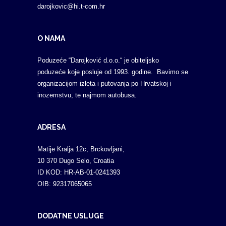
darojkovic@hi.t-com.hr
O NAMA
Poduzeće “Darojković d.o.o.“ je obiteljsko
poduzeće koje posluje od 1993. godine. Bavimo se
organizacijom izleta i putovanja po Hrvatskoj i
inozemstvu, te najmom autobusa.
ADRESA
Matije Kralja 12c, Brckovljani,
10 370 Dugo Selo, Croatia
ID KOD: HR-AB-01-0241393
OIB: 92317065065
DODATNE USLUGE