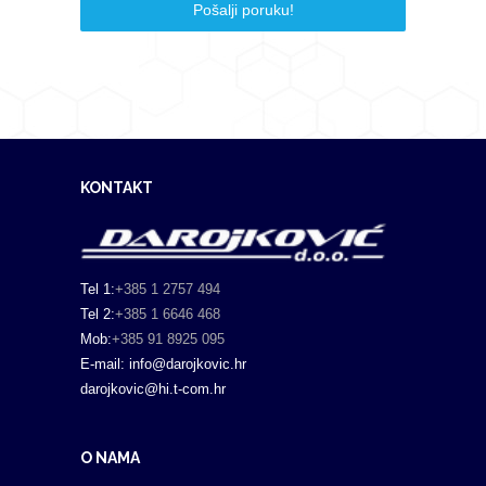
Pošalji poruku!
KONTAKT
Tel 1:
+385 1 2757 494
Tel 2:
+385 1 6646 468
Mob:
+385 91 8925 095
E-mail: info@darojkovic.hr
darojkovic@hi.t-com.hr
O NAMA