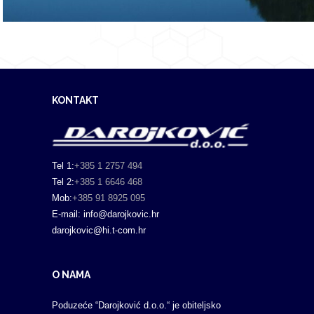
KONTAKT
Tel 1:
+385 1 2757 494
Tel 2:
+385 1 6646 468
Mob:
+385 91 8925 095
E-mail: info@darojkovic.hr
darojkovic@hi.t-com.hr
O NAMA
Poduzeće “Darojković d.o.o.“ je obiteljsko